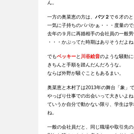
ん。
一方の奥菜恵の方は、
バツ２
で６才のと
一気に子持ちのパパかぁ・・・度量ので
去年の９月に再婚相手の会社員の一般男
・・・かぶってた時期はありそうだよね
でも
ベッキー
と
川谷絵音
のような騒動に
きちんと手順を踏んだんだろうな。
ならば外野が騒ぐこともあるまい。
奥菜恵と木村了は2013年の舞台「象
やっぱり仕事での出会いって大きいよね
ていうか自分で動かない限り、学生は学
ね。
一般の会社員だと、同じ職場や取引先の