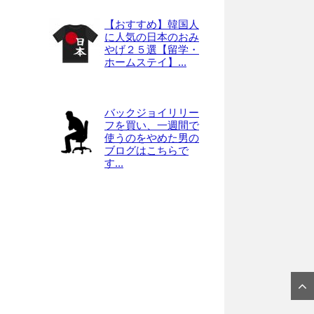
【おすすめ】韓国人
に人気の日本のおみ
やげ２５選【留学・
ホームステイ】...
バックジョイリリー
フを買い、一週間で
使うのをやめた男の
ブログはこちらで
す...