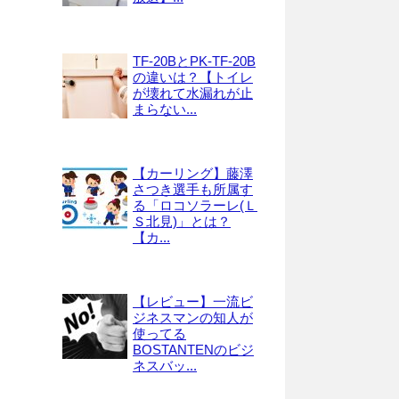
TF-20BとPK-TF-20B
の違いは？【トイレ
が壊れて水漏れが止
まらない...
【カーリング】藤澤
さつき選手も所属す
る「ロコソラーレ(Ｌ
Ｓ北見)」とは？
【カ...
【レビュー】一流ビ
ジネスマンの知人が
使ってる
BOSTANTENのビジ
ネスバッ...