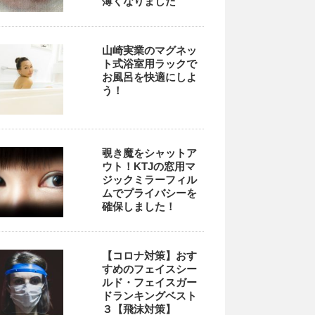
薄くなりました
山崎実業のマグネッ
ト式浴室用ラックで
お風呂を快適にしよ
う！
覗き魔をシャットア
ウト！KTJの窓用マ
ジックミラーフィル
ムでプライバシーを
確保しました！
【コロナ対策】おす
すめのフェイスシー
ルド・フェイスガー
ドランキングベスト
３【飛沫対策】