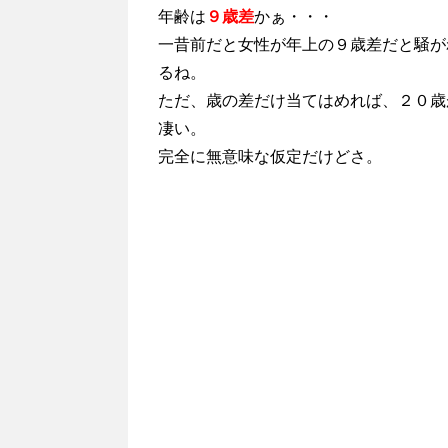
年齢は
９歳差
かぁ・・・
一昔前だと女性が年上の９歳差だと騒が
るね。
ただ、歳の差だけ当てはめれば、２０歳
凄い。
完全に無意味な仮定だけどさ。