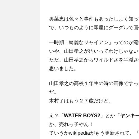
奥菜恵は色々と事件もあったしよく知っ
で、いつものように即座にグーグルで画
一時期「綺麗なジャイアン」ってのが流
いや、山田孝之が汚いってわけじゃない
ただ、山田孝之からワイルドさを半減さ
思いました。
山田孝之の高校１年生の時の画像ですっ
だ。
木村了はもう２７歳だけど。
え？「
WATER BOYS2
」とか「
ヤンキ
か、売れっ子やん！
ていうかwikipediaがもう更新されて、