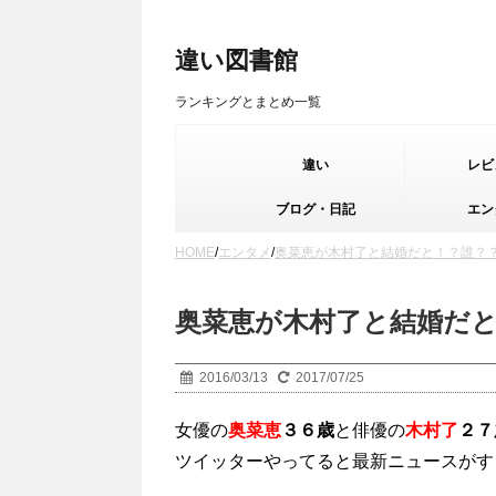
違い図書館
ランキングとまとめ一覧
違い
レビ
ブログ・日記
エン
HOME
/
エンタメ
/
奥菜恵が木村了と結婚だと！？誰？
奥菜恵が木村了と結婚だ
2016/03/13
2017/07/25
女優の
奥菜恵
３６歳
と俳優の
木村了
２７
ツイッターやってると最新ニュースがす