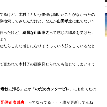
てるけど、木村了という俳優は聞いたことがなかったの
像検索してみたんだけど、なんか
山田孝之
に似てない？
行ったけど、
綺麗な山田孝之
って感じの印象を受けた。
よ？
せたらこんな感じになりそうっていう顔をしているなと
て言われて木村了の画像見せられても信じてしまいそう
ー母校に帰る
」とか「
のだめカンタービレ
」にも出てたの
「
配偶者 奥菜恵
」ってなってる・・・誰が更新してんね