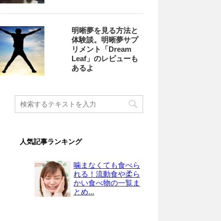
明晰夢を見る方法と
体験談。明晰夢サプ
リメント「Dream
Leaf」のレビューも
あるよ
人気記事ランキング
噛まなくても食べら
れる！流動食や柔ら
かい食べ物の一覧ま
とめ...