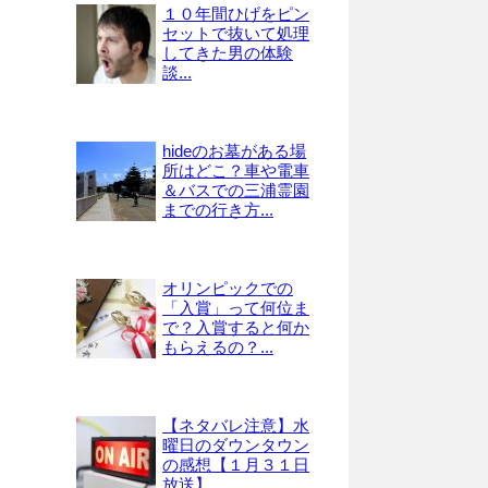
１０年間ひげをピン
セットで抜いて処理
してきた男の体験
談...
hideのお墓がある場
所はどこ？車や電車
＆バスでの三浦霊園
までの行き方...
オリンピックでの
「入賞」って何位ま
で？入賞すると何か
もらえるの？...
【ネタバレ注意】水
曜日のダウンタウン
の感想【１月３１日
放送】...