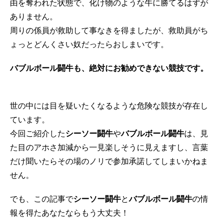
由を奪われた状態で、化け物のような牛に勝てるはずが
ありません。
周りの係員が救助して事なきを得ましたが、救助員がち
ょっとどんくさい奴だったらおしまいです。
バブルボール闘牛も、絶対にお勧めできない競技です。
世の中には目を疑いたくなるような危険な競技が存在し
ています。
今回ご紹介した
シーソー闘牛
や
バブルボール闘牛
は、見
た目のアホさ加減から一見楽しそうに見えますし、言葉
だけ聞いたらその場のノリで参加承諾してしまいかねま
せん。
でも、この記事で
シーソー闘牛
と
バブルボール闘牛
の情
報を得たあなたならもう大丈夫！