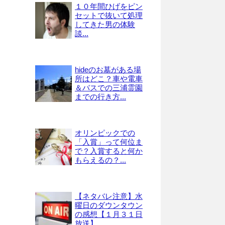
１０年間ひげをピン
セットで抜いて処理
してきた男の体験
談...
hideのお墓がある場
所はどこ？車や電車
＆バスでの三浦霊園
までの行き方...
オリンピックでの
「入賞」って何位ま
で？入賞すると何か
もらえるの？...
【ネタバレ注意】水
曜日のダウンタウン
の感想【１月３１日
放送】...