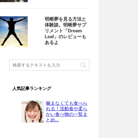
明晰夢を見る方法と
体験談。明晰夢サプ
リメント「Dream
Leaf」のレビューも
あるよ
人気記事ランキング
噛まなくても食べら
れる！流動食や柔ら
かい食べ物の一覧ま
とめ...