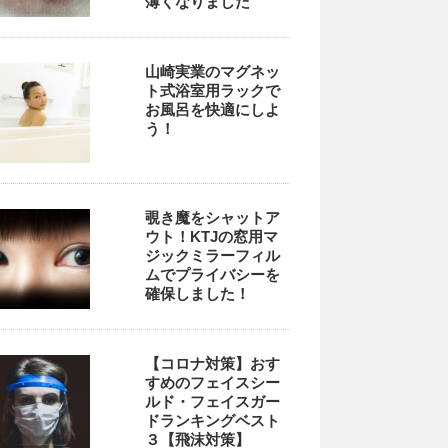
薄くなりました
山崎実業のマグネッ
ト式浴室用ラックで
お風呂を快適にしよ
う！
覗き魔をシャットア
ウト！KTJの窓用マ
ジックミラーフィル
ムでプライバシーを
確保しました！
【コロナ対策】おす
すめのフェイスシー
ルド・フェイスガー
ドランキングベスト
３【飛沫対策】