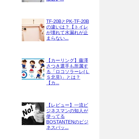
TF-20BとPK-TF-20B
の違いは？【トイレ
が壊れて水漏れが止
まらない...
【カーリング】藤澤
さつき選手も所属す
る「ロコソラーレ(Ｌ
Ｓ北見)」とは？
【カ...
【レビュー】一流ビ
ジネスマンの知人が
使ってる
BOSTANTENのビジ
ネスバッ...