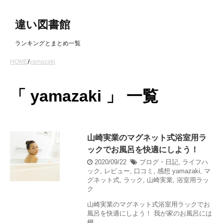
違い図書館
ランキングとまとめ一覧
HOME
/
yamazaki
「 yamazaki 」 一覧
山崎実業のマグネット式浴室用ラ
ックでお風呂を快適にしよう！
2020/09/22
ブログ・日記
,
ライフハ
ック
,
レビュー
,
口コミ
,
感想
yamazaki
,
マ
グネット式
,
ラック
,
山崎実業
,
浴室用ラッ
ク
山崎実業のマグネット式浴室用ラックでお
風呂を快適にしよう！ 我が家のお風呂には
棚 ...