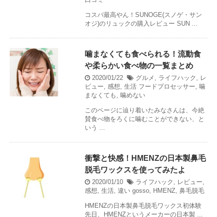
コスパ最高やん！SUNOGE(スノゲ・サン
オジ)のリュックの購入レビュー SUN ...
噛まなくても食べられる！流動食
や柔らかい食べ物の一覧まとめ
2020/01/22
グルメ
,
ライフハック
,
レ
ビュー
,
感想
,
生活
フードプロセッサー
,
噛
まなくても
,
噛めない
このページに辿り着いたみなさんは、今絶
賛食べ物をろくに噛むことができない、と
いう ...
衝撃と快感！HMENZの日本製鼻毛
脱毛ワックスを使ってみたよ
2020/01/10
ライフハック
,
レビュー
,
感想
,
生活
,
違い
gosso
,
HMENZ
,
鼻毛脱毛
HMENZの日本製鼻毛脱毛ワックス初体験
先日、HMENZというメーカーの日本製 ...