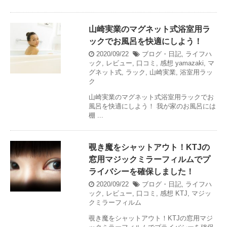
山崎実業のマグネット式浴室用ラ
ックでお風呂を快適にしよう！
2020/09/22
ブログ・日記
,
ライフハ
ック
,
レビュー
,
口コミ
,
感想
yamazaki
,
マ
グネット式
,
ラック
,
山崎実業
,
浴室用ラッ
ク
山崎実業のマグネット式浴室用ラックでお
風呂を快適にしよう！ 我が家のお風呂には
棚 ...
覗き魔をシャットアウト！KTJの
窓用マジックミラーフィルムでプ
ライバシーを確保しました！
2020/09/22
ブログ・日記
,
ライフハ
ック
,
レビュー
,
口コミ
,
感想
KTJ
,
マジッ
クミラーフィルム
覗き魔をシャットアウト！KTJの窓用マジ