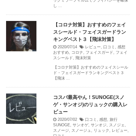
ックミラーフィルムでプライバシーを確保
し ...
【コロナ対策】おすすめのフェイ
スシールド・フェイスガードラン
キングベスト３【飛沫対策】
2020/07/14
レビュー
,
口コミ
,
感想
おすすめ
,
コロナ
,
フェイスガード
,
フェイ
スシールド
,
飛沫対策
【コロナ対策】おすすめのフェイスシール
ド・フェイスガードランキングベスト３
【飛沫 ...
コスパ最高やん！SUNOGE(スノ
ゲ・サンオジ)のリュックの購入レ
ビュー
2020/07/02
口コミ
,
感想
,
旅行
SUNOGE
,
サンオゲ
,
サンオジ
,
スノジェ
,
スノージ
,
スノージュ
,
リュック
,
レビュー
,
口コミ