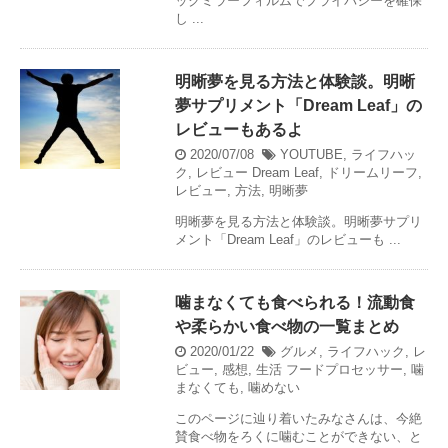
ックミラーフィルムでプライバシーを確保
し ...
明晰夢を見る方法と体験談。明晰
夢サプリメント「Dream Leaf」の
レビューもあるよ
2020/07/08
YOUTUBE
,
ライフハッ
ク
,
レビュー
Dream Leaf
,
ドリームリーフ
,
レビュー
,
方法
,
明晰夢
明晰夢を見る方法と体験談。明晰夢サプリ
メント「Dream Leaf」のレビューも ...
噛まなくても食べられる！流動食
や柔らかい食べ物の一覧まとめ
2020/01/22
グルメ
,
ライフハック
,
レ
ビュー
,
感想
,
生活
フードプロセッサー
,
噛
まなくても
,
噛めない
このページに辿り着いたみなさんは、今絶
賛食べ物をろくに噛むことができない、と