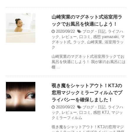
山崎実業のマグネット式浴室用ラ
ックでお風呂を快適にしよう！
2020/09/22
ブログ・日記
,
ライフハ
ック
,
レビュー
,
口コミ
,
感想
yamazaki
,
マ
グネット式
,
ラック
,
山崎実業
,
浴室用ラッ
ク
山崎実業のマグネット式浴室用ラックでお
風呂を快適にしよう！ 我が家のお風呂には
棚 ...
覗き魔をシャットアウト！KTJの
窓用マジックミラーフィルムでプ
ライバシーを確保しました！
2020/09/22
ブログ・日記
,
ライフハ
ック
,
レビュー
,
口コミ
,
感想
KTJ
,
マジッ
クミラーフィルム
覗き魔をシャットアウト！KTJの窓用マジ