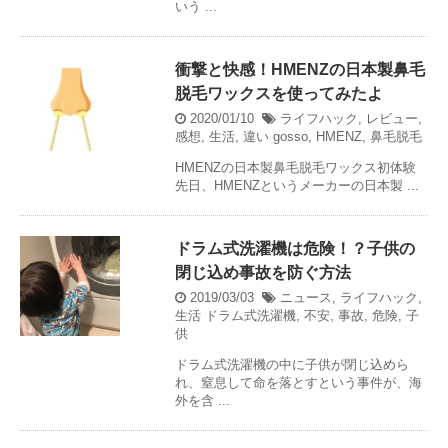
いう ...
衝撃と快感！HMENZの日本製鼻毛
脱毛ワックスを使ってみたよ
2020/01/10
ライフハック
,
レビュー
,
感想
,
生活
,
違い
gosso
,
HMENZ
,
鼻毛脱毛
HMENZの日本製鼻毛脱毛ワックス初体験
先日、HMENZというメーカーの日本製 ...
ドラム式洗濯機は危険！？子供の
閉じ込め事故を防ぐ方法
2019/03/03
ニュース
,
ライフハック
,
生活
ドラム式洗濯機
,
不安
,
事故
,
危険
,
子
供
ドラム式洗濯機の中に子供が閉じ込めら
れ、窒息して命を落とすという事件が、海
外を含 ...