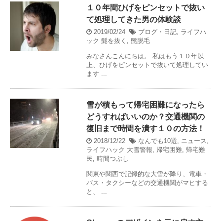
１０年間ひげをピンセットで抜い
て処理してきた男の体験談
2019/02/24
ブログ・日記
,
ライフハ
ック
髭を抜く
,
髭脱毛
みなさんこんにちは。 私はもう１０年以
上、ひげをピンセットで抜いて処理してい
ます ...
雪が積もって帰宅困難になったら
どうすればいいのか？交通機関の
復旧まで時間を潰す１０の方法！
2018/12/22
なんでも10選
,
ニュース
,
ライフハック
大雪警報
,
帰宅困難
,
帰宅難
民
,
時間つぶし
関東や関西で記録的な大雪が降り、電車・
バス・タクシーなどの交通機関がマヒする
と、 ...