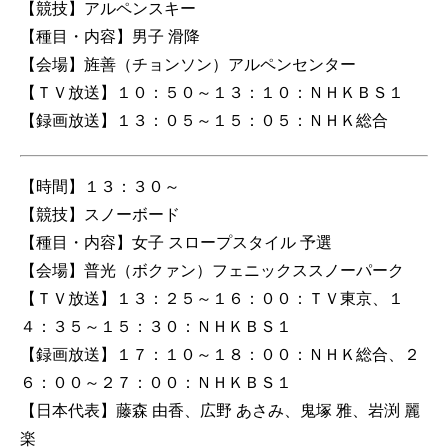
【競技】アルペンスキー
【種目・内容】男子 滑降
【会場】旌善（チョンソン）アルペンセンター
【ＴＶ放送】１０：５０～１３：１０：ＮＨＫＢＳ１
【録画放送】１３：０５～１５：０５：ＮＨＫ総合
【時間】１３：３０～
【競技】スノーボード
【種目・内容】女子 スロープスタイル 予選
【会場】普光（ボクァン）フェニックススノーパーク
【ＴＶ放送】１３：２５～１６：００：ＴＶ東京、１
４：３５～１５：３０：ＮＨＫＢＳ１
【録画放送】１７：１０～１８：００：ＮＨＫ総合、２
６：００～２７：００：ＮＨＫＢＳ１
【日本代表】藤森 由香、広野 あさみ、鬼塚 雅、岩渕 麗
楽