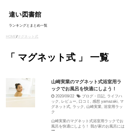
違い図書館
ランキングとまとめ一覧
HOME
/
マグネット式
「 マグネット式 」 一覧
山崎実業のマグネット式浴室用ラ
ックでお風呂を快適にしよう！
2020/09/22
ブログ・日記
,
ライフハ
ック
,
レビュー
,
口コミ
,
感想
yamazaki
,
マ
グネット式
,
ラック
,
山崎実業
,
浴室用ラッ
ク
山崎実業のマグネット式浴室用ラックでお
風呂を快適にしよう！ 我が家のお風呂には