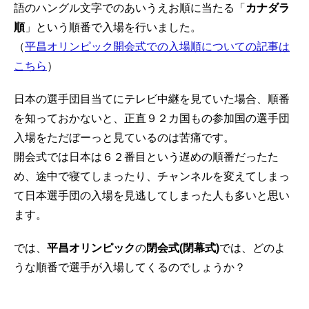
語のハングル文字でのあいうえお順に当たる「
カナダラ
順
」という順番で入場を行いました。
（
平昌オリンピック開会式での入場順についての記事は
こちら
）
日本の選手団目当てにテレビ中継を見ていた場合、順番
を知っておかないと、正直９２カ国もの参加国の選手団
入場をただぼーっと見ているのは苦痛です。
開会式では日本は６２番目という遅めの順番だったた
め、途中で寝てしまったり、チャンネルを変えてしまっ
て日本選手団の入場を見逃してしまった人も多いと思い
ます。
では、
平昌オリンピック
の
閉会式(閉幕式)
では、どのよ
うな順番で選手が入場してくるのでしょうか？