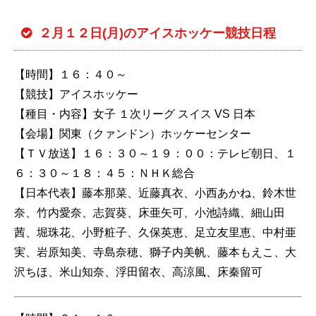
２月１２日(月)のアイスホッケー競技日程
【時間】１６：４０～
【競技】アイスホッケー
【種目・内容】女子 １次リーグ スイス VS 日本
【会場】関東（クァンドン）ホッケーセンター
【ＴＶ放送】１６：３０～１９：００：テレビ朝日、１
６：３０～１８：４５：ＮＨＫ総合
【日本代表】藤本那菜、近藤真衣、小西あかね、鈴木世
奈、竹内愛奈、志賀葵、床亜矢可、小池詩織、細山田
茜、堀珠花、小野粧子、久保英恵、足立友里恵、中村亜
実、岩原知美、寺島奈穂、獅子内美帆、藤本もえこ、大
沢ちほ、米山知奈、浮田留衣、高涼風、床秦留可