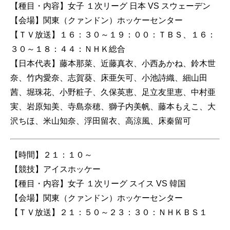
【種目・内容】女子 １次リーグ 日本 VS スウェーデン
【会場】関東（クァンドン）ホッケーセンター
【ＴＶ放送】１６：３０～１９：００：ＴＢＳ、１６：
３０～１８：４４：ＮＨＫ総合
【日本代表】藤本那菜、近藤真衣、小西あかね、鈴木世
奈、竹内愛奈、志賀葵、床亜矢可、小池詩織、細山田
茜、堀珠花、小野粧子、久保英恵、足立友里恵、中村亜
実、岩原知美、寺島奈穂、獅子内美帆、藤本もえこ、大
沢ちほ、米山知奈、浮田留衣、高涼風、床秦留可
【時間】２１：１０～
【競技】アイスホッケー
【種目・内容】女子 １次リーグ スイス VS 韓国
【会場】関東（クァンドン）ホッケーセンター
【ＴＶ放送】２１：５０～２３：３０：ＮＨＫＢＳ１