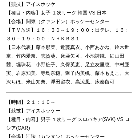
【競技】アイスホッケー
【種目・内容】女子 １次リーグ 韓国 VS 日本
【会場】関東（クァンドン）ホッケーセンター
【ＴＶ放送】１６：３０～１９：００：日テレ、１６：
３０－１９：００：ＮＨＫＢＳ１
【日本代表】藤本那菜、近藤真衣、小西あかね、鈴木世
奈、竹内愛奈、志賀葵、床亜矢可、小池詩織、細山田
茜、堀珠花、小野粧子、久保英恵、足立友里恵、中村亜
実、岩原知美、寺島奈穂、獅子内美帆、藤本もえこ、大
沢ちほ、米山知奈、浮田留衣、高涼風、床秦留可
【時間】２１：１０～
【競技】アイスホッケー
【種目・内容】男子 １次リーグ スロバキア(SVK) VS ロ
シア(OAR)
【会場】江陵（カンヌン）ホッケーセンター