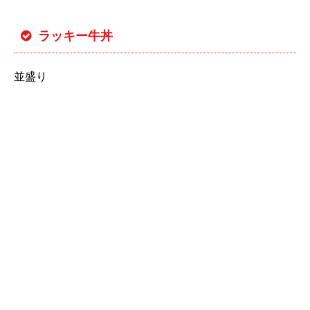
ラッキー牛丼
並盛り