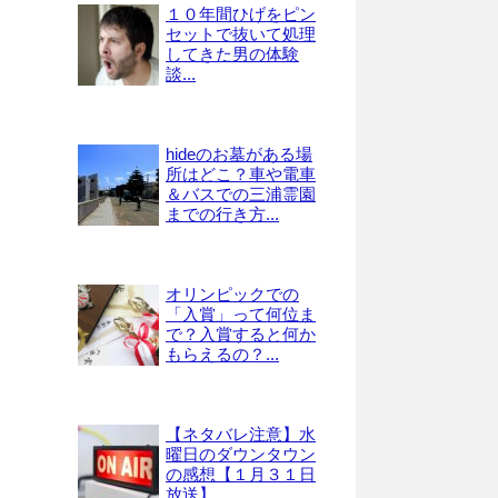
１０年間ひげをピン
セットで抜いて処理
してきた男の体験
談...
hideのお墓がある場
所はどこ？車や電車
＆バスでの三浦霊園
までの行き方...
オリンピックでの
「入賞」って何位ま
で？入賞すると何か
もらえるの？...
【ネタバレ注意】水
曜日のダウンタウン
の感想【１月３１日
放送】...