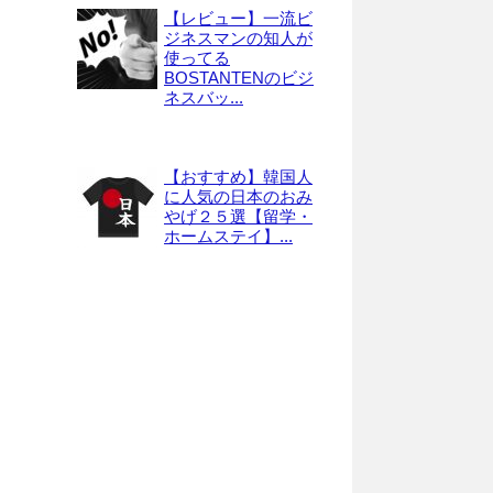
【レビュー】一流ビ
ジネスマンの知人が
使ってる
BOSTANTENのビジ
ネスバッ...
【おすすめ】韓国人
に人気の日本のおみ
やげ２５選【留学・
ホームステイ】...