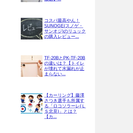
コスパ最高やん！
SUNOGE(スノゲ・
サンオジ)のリュック
の購入レビュー...
TF-20BとPK-TF-20B
の違いは？【トイレ
が壊れて水漏れが止
まらない...
【カーリング】藤澤
さつき選手も所属す
る「ロコソラーレ(Ｌ
Ｓ北見)」とは？
【カ...