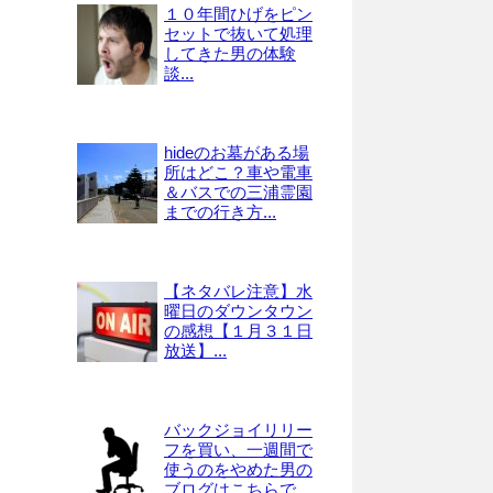
１０年間ひげをピン
セットで抜いて処理
してきた男の体験
談...
hideのお墓がある場
所はどこ？車や電車
＆バスでの三浦霊園
までの行き方...
【ネタバレ注意】水
曜日のダウンタウン
の感想【１月３１日
放送】...
バックジョイリリー
フを買い、一週間で
使うのをやめた男の
ブログはこちらで