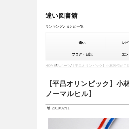
違い図書館
ランキングとまとめ一覧
違い
レビ
ブログ・日記
エン
HOME
/
スポーツ
/
【平昌オリンピック】小林陵侑が７
【平昌オリンピック】小
ノーマルヒル】
2018/02/11