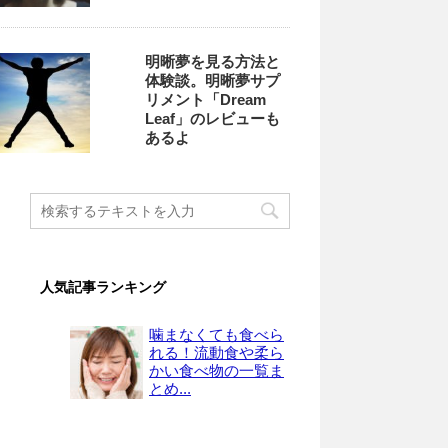
明晰夢を見る方法と
体験談。明晰夢サプ
リメント「Dream
Leaf」のレビューも
あるよ
人気記事ランキング
噛まなくても食べら
れる！流動食や柔ら
かい食べ物の一覧ま
とめ...