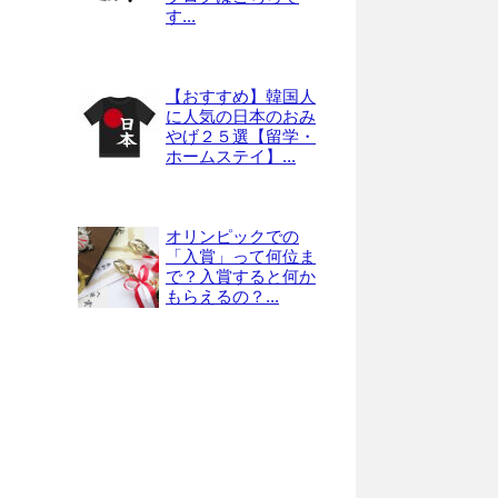
す...
【おすすめ】韓国人
に人気の日本のおみ
やげ２５選【留学・
ホームステイ】...
オリンピックでの
「入賞」って何位ま
で？入賞すると何か
もらえるの？...