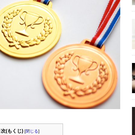
次(もくじ)
[
閉じる
]